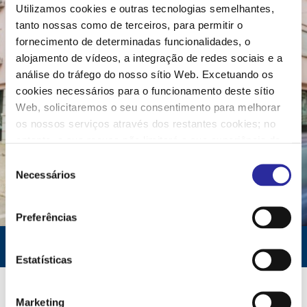
Utilizamos cookies e outras tecnologias semelhantes,
tanto nossas como de terceiros, para permitir o
fornecimento de determinadas funcionalidades, o
alojamento de vídeos, a integração de redes sociais e a
análise do tráfego do nosso sítio Web. Excetuando os
cookies necessários para o funcionamento deste sítio
Web, solicitaremos o seu consentimento para melhorar
os nossos serviços através dos restantes cookies; no
Instalaciones
entanto, a sua recusa não limitará a sua experiência de
utilizador no nosso sítio Web. Pode configurar ou recusar
S
VISITA VIRTUAL
a utilização de cookies, personalizando as suas opções
Necessários
e
ao clicar em "Definições". Para mais informações,
l
consulte a nossa
Política de Cookies
.
e
Preferências
ç
ã
o
Estatísticas
d
e
AS NOSSAS INSTALAÇÕES FORAM
Marketing