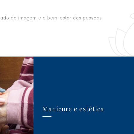
idado da imagem e o bem-estar das pessoas
Manicure e estética