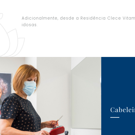
Adicionalmente, desde a Residência Clece Vita
idosas.
Cabelei