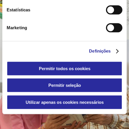
ã
o
Estatísticas
d
e
Marketing
c
o
n
Definições
s
e
n
Permitir todos os cookies
t
i
Permitir seleção
m
e
n
Utilizar apenas os cookies necessários
t
o