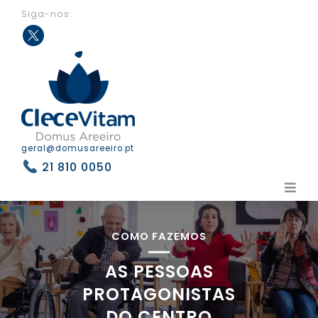
Siga-nos:
Twit
ter
geral@domusareeiro.pt
21 810 0050
COMO FAZEMOS
AS PESSOAS
PROTAGONISTAS
DO CENTRO