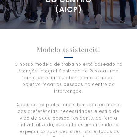
(AICP)
Modelo assistencial
O nosso modelo de trabalho está baseado na
Atenção Integral Centrada na Pessoa, uma
forma de olhar que tem como principal
objetivo focar as pessoas no centro da
intervenção.
A equipa de profissionais tem conhecimento
das preferências, necessidades e estilo de
vida de cada pessoa residente, de forma
individualizada, pudendo assim entender e
respeitar as suas decisões. Isto é, todos os