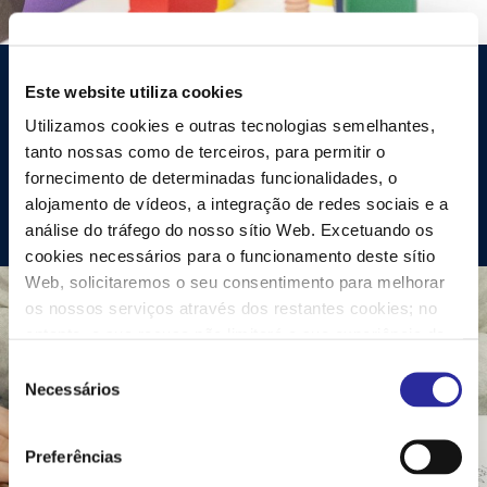
Ateliers
Este website utiliza cookies
Utilizamos cookies e outras tecnologias semelhantes,
As oficinas são espaços de aprendizagem e
tanto nossas como de terceiros, para permitir o
manutenção de capacidades.
fornecimento de determinadas funcionalidades, o
alojamento de vídeos, a integração de redes sociais e a
Ver mais
análise do tráfego do nosso sítio Web. Excetuando os
cookies necessários para o funcionamento deste sítio
Web, solicitaremos o seu consentimento para melhorar
os nossos serviços através dos restantes cookies; no
entanto, a sua recusa não limitará a sua experiência de
utilizador no nosso sítio Web. Pode configurar ou recusar
S
a utilização de cookies, personalizando as suas opções
Necessários
e
ao clicar em "Definições". Para mais informações,
l
consulte a nossa
Política de Cookies
.
e
Preferências
ç