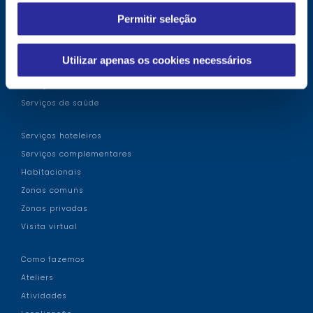
i
Os nossos valores
Permitir seleção
m
Equipa de profissionais
e
Porquê a nossa residência?
n
Utilizar apenas os cookies necessários
Certificações
t
Serviços assistenciais
o
Serviços de saúde
Serviços hoteleiros
Serviços complementares
Habitacionais
Zonas comuns
Zonas privadas
Visita virtual
Como fazemos
Ateliers
Atividades